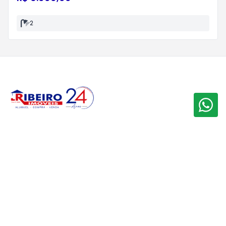
2
Avenida Farid Miguel Safatle, 45 - Setor Central, Catalão -
GO, Brasil
comercial@jribeiroimoveis.com.br
(64) 3411-0594
Venda
Casa
Apartamento
Condomínio