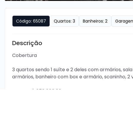
Código:
65087
Quartos:
3
Banheiros:
2
Garage
Descrição
Cobertura

3 quartos sendo 1 suíte e 2 deles com armários, sa
armários, banheiro com box e armário, scaninho, 2
VALOR R$ 650.000,00

Condomínio fechado com portaria 24horas, elevador,
festas, academia.