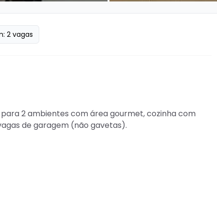
m:
2
vagas
la para 2 ambientes com área gourmet, cozinha com 
 vagas de garagem (não gavetas).

 piscina, play groud, quadra, área churrasco, salão de 