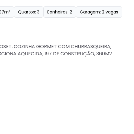
97
m²
Quartos:
3
Banheiros:
2
Garagem:
2
vagas
LOSET, COZINHA GORMET COM CHURRASQUEIRA, 
CIONA AQUECIDA, 197 DE CONSTRUÇÃO, 360M2 
Imóveis relacionados