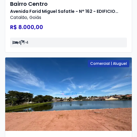
Bairro Centro
Avenida Farid Miguel Safatle - N° 162 - EDIFICIO
PEROLA
Catalão
,
Goiás
R$ 8.000,00
4
4
Comercial
|
Aluguel