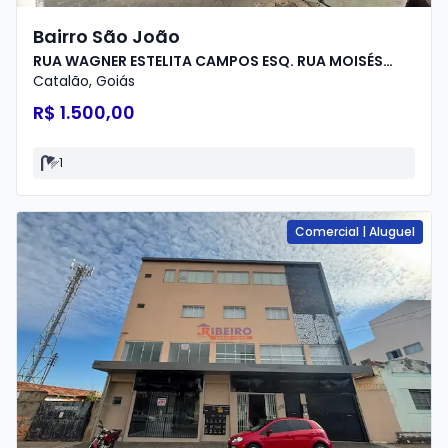
Bairro São João
RUA WAGNER ESTELITA CAMPOS ESQ. RUA MOISÉS
SANTANA - Nº 373
Catalão
,
Goiás
R$ 1.500,00
1
Comercial
|
Aluguel