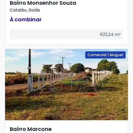
Bairro Monsenhor Souza
Catalão
,
Goiás
À combinar
823,24
m²
Comercial
|
Aluguel
Bairro Marcone