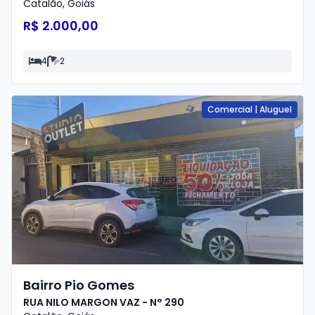
Catalão
,
Goiás
R$ 2.000,00
4
2
Comercial
|
Aluguel
Bairro Pio Gomes
RUA NILO MARGON VAZ - N° 290