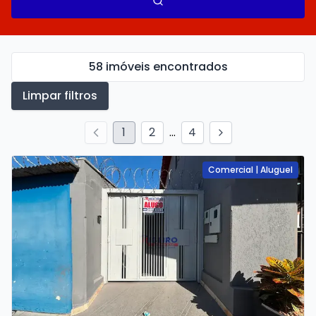
58 imóveis encontrados
Limpar filtros
1
2
...
4
Comercial
|
Aluguel