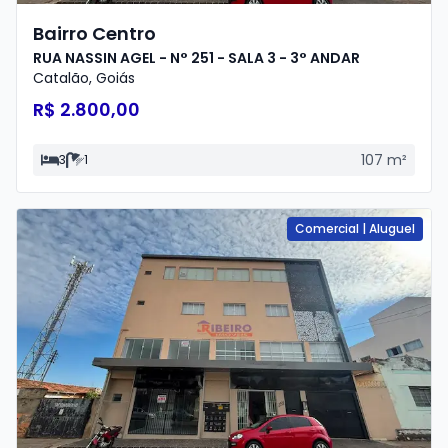
Bairro Centro
RUA NASSIN AGEL - N° 251 - SALA 3 - 3° ANDAR
Catalão
,
Goiás
R$ 2.800,00
107
m²
3
1
Comercial
|
Aluguel