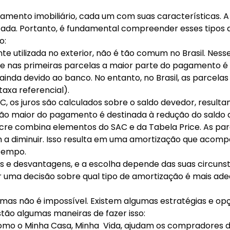
amento imobiliário, cada um com suas características. A 
tada. Portanto, é fundamental compreender esses tipos 
o:
 utilizada no exterior, não é tão comum no Brasil. Nesse
 que nas primeiras parcelas a maior parte do pagamento é
r ainda devido ao banco. No entanto, no Brasil, as parcel
taxa referencial).
C, os juros são calculados sobre o saldo devedor, resul
ção maior do pagamento é destinada à redução do saldo 
cre combina elementos do SAC e da Tabela Price. As p
 a diminuir. Isso resulta em uma amortização que acom
 tempo.
e desvantagens, e a escolha depende das suas circunstân
uma decisão sobre qual tipo de amortização é mais adeq
as não é impossível. Existem algumas estratégias e op
estão algumas maneiras de fazer isso:
mo o Minha Casa, Minha Vida, ajudam os compradores de 