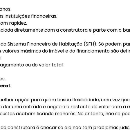
anos.
instituições financeiras.
com rapidez.
anciada diretamente com a construtora e parte com o ba
 do Sistema Financeiro de Habitação (SFH). Só podem pa
s valores máximos do imóvel e do financiamento são defi
:
agamento ou do valor total;
es.
eral
.
elhor opção para quem busca flexibilidade, uma vez que h
sa dar uma entrada e negocia o restante do valor com a 
stos acabam ficando menores. No entanto, não se pode de
 da construtora e checar se ela não tem problemas judici