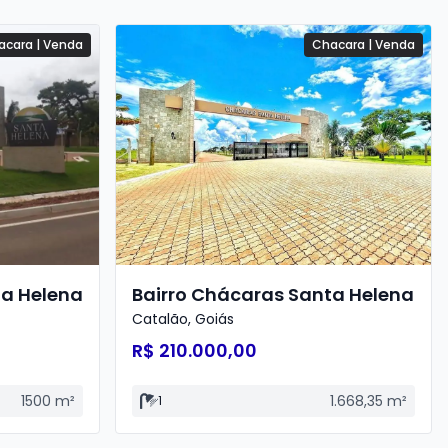
acara
|
Venda
Chacara
|
Venda
ta Helena
Bairro Chácaras Santa Helena
Catalão
,
Goiás
R$ 210.000,00
1500
m²
1.668,35
m²
1