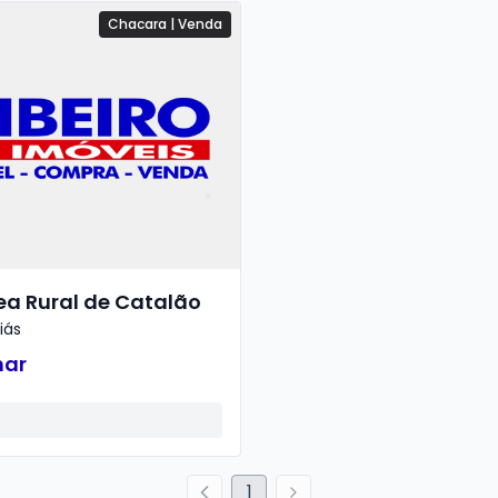
Chacara
|
Venda
rea Rural de Catalão
iás
nar
1