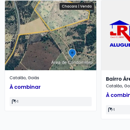
Chacara
|
Venda
Catalão
,
Goiás
Bairro Á
Catalão
,
Go
À combinar
À combi
1
1