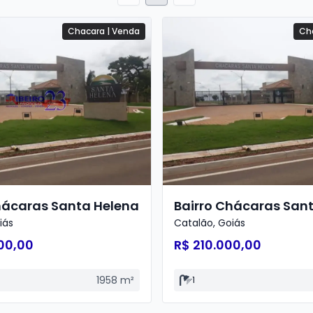
Chacara
|
Venda
Ch
hácaras Santa Helena
Bairro Chácaras San
iás
Catalão
,
Goiás
00,00
R$ 210.000,00
1958
m²
1